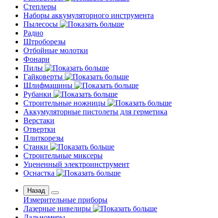
Степлеры
Наборы аккумуляторного инструмента
Пылесосы
Радио
Штроборезы
Отбойные молотки
Фонари
Пилы
Гайковерты
Шлифмашины
Рубанки
Строительные ножницы
Аккумуляторные пистолеты для герметика
Верстаки
Отвертки
Плиткорезы
Станки
Строительные миксеры
Уцененный электроинструмент
Оснастка
Назад
Измерительные приборы
Лазерные нивелиры
Дальномеры