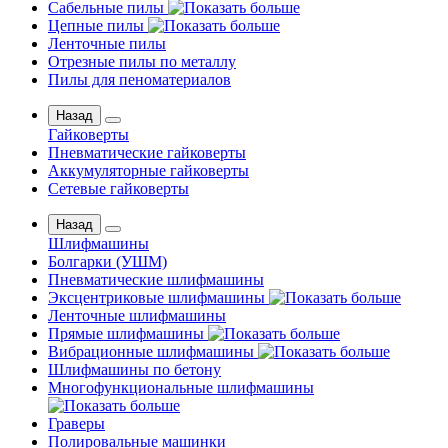
Сабельные пилы
Цепные пилы
Ленточные пилы
Отрезные пилы по металлу
Пилы для пеноматериалов
Назад
Гайковерты
Пневматические гайковерты
Аккумуляторные гайковерты
Сетевые гайковерты
Назад
Шлифмашины
Бoлгаpки (УШM)
Пневматические шлифмашины
Эксцентриковые шлифмашины
Ленточные шлифмашины
Прямые шлифмашины
Вибрационные шлифмашины
Шлифмашины по бетону
Многофункциональные шлифмашины
Граверы
Полировальные машинки