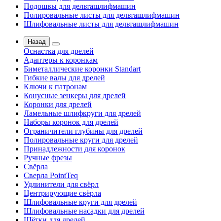
Подошвы для дельташлифмашин
Полировальные листы для дельташлифмашин
Шлифовальные листы для дельташлифмашин
Назад
Оснастка для дрелей
Адаптеры к коронкам
Биметаллические коронки Standart
Гибкие валы для дрелей
Ключи к патронам
Конусные зенкеры для дрелей
Коронки для дрелей
Ламельные шлифкруги для дрелей
Наборы коронок для дрелей
Ограничители глубины для дрелей
Полировальные круги для дрелей
Принадлежности для коронок
Ручные фрезы
Свёрла
Сверла PointTeq
Удлинители для свёрл
Центрирующие свёрла
Шлифовальные круги для дрелей
Шлифовальные насадки для дрелей
Щётки для дрелей