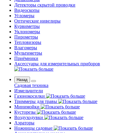
Детекторы скрытой проводки
Видеоскопы
Угломеры
Оптические нивелиры
Курвиметры
Уклономеры
Пирометры
Тепловизоры
Влагомеры
Мультиметры
Приёмники
Аксессуары для измерительных приборов
Назад
Садовая техника
Измельчители
Газонокосилки
Триммеры для травы
Минимойки
Кусторезы
Воздуходувки
Аэраторы
Ножницы садовые