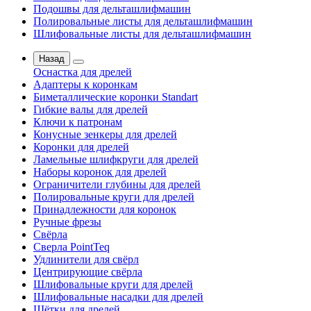
Подошвы для дельташлифмашин
Полировальные листы для дельташлифмашин
Шлифовальные листы для дельташлифмашин
Назад
Оснастка для дрелей
Адаптеры к коронкам
Биметаллические коронки Standart
Гибкие валы для дрелей
Ключи к патронам
Конусные зенкеры для дрелей
Коронки для дрелей
Ламельные шлифкруги для дрелей
Наборы коронок для дрелей
Ограничители глубины для дрелей
Полировальные круги для дрелей
Принадлежности для коронок
Ручные фрезы
Свёрла
Сверла PointTeq
Удлинители для свёрл
Центрирующие свёрла
Шлифовальные круги для дрелей
Шлифовальные насадки для дрелей
Щётки для дрелей