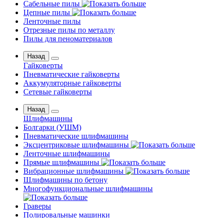
Сабельные пилы
Цепные пилы
Ленточные пилы
Отрезные пилы по металлу
Пилы для пеноматериалов
Назад
Гайковерты
Пневматические гайковерты
Аккумуляторные гайковерты
Сетевые гайковерты
Назад
Шлифмашины
Бoлгаpки (УШM)
Пневматические шлифмашины
Эксцентриковые шлифмашины
Ленточные шлифмашины
Прямые шлифмашины
Вибрационные шлифмашины
Шлифмашины по бетону
Многофункциональные шлифмашины
Граверы
Полировальные машинки