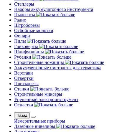
Степлеры
Наборы аккумуляторного инструмента
Пылесосы
Радио
Штроборезы
Отбойные молотки
Фонари
Пилы
Гайковерты
Шлифмашины
Рубанки
Строительные ножницы
Аккумуляторные пистолеты для герметика
Верстаки
Отвертки
Плиткорезы
Станки
Строительные миксеры
Уцененный электроинструмент
Оснастка
Назад
Измерительные приборы
Лазерные нивелиры
Дальномеры