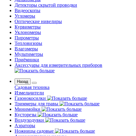
Детекторы скрытой проводки
Видеоскопы
Угломеры
Оптические нивелиры
Курвиметры
Уклономеры
Пирометры
Тепловизоры
Влагомеры
Мультиметры
Приёмники
Аксессуары для измерительных приборов
Назад
Садовая техника
Измельчители
Газонокосилки
Триммеры для травы
Минимойки
Кусторезы
Воздуходувки
Аэраторы
Ножницы садовые