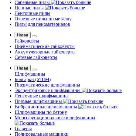
Сабельные пилы
Цепные пилы
Ленточные пилы
Отрезные пилы по металлу
Пилы для пеноматериалов
Назад
Гайковерты
Пневматические гайковерты
Аккумуляторные гайковерты
Сетевые гайковерты
Назад
Шлифмашины
Бoлгаpки (УШM)
Пневматические шлифмашины
Эксцентриковые шлифмашины
Ленточные шлифмашины
Прямые шлифмашины
Вибрационные шлифмашины
Шлифмашины по бетону
Многофункциональные шлифмашины
Граверы
Полировальные машинки