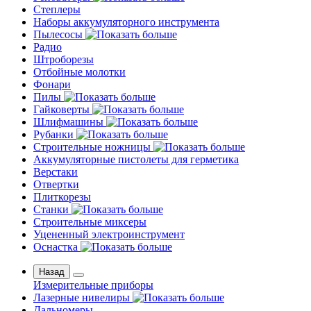
Степлеры
Наборы аккумуляторного инструмента
Пылесосы
Радио
Штроборезы
Отбойные молотки
Фонари
Пилы
Гайковерты
Шлифмашины
Рубанки
Строительные ножницы
Аккумуляторные пистолеты для герметика
Верстаки
Отвертки
Плиткорезы
Станки
Строительные миксеры
Уцененный электроинструмент
Оснастка
Назад
Измерительные приборы
Лазерные нивелиры
Дальномеры