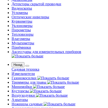
Детекторы скрытой проводки
Видеоскопы
Угломеры
Оптические нивелиры
Курвиметры
Уклономеры
Пирометры
Тепловизоры
Влагомеры
Мультиметры
Приёмники
Аксессуары для измерительных приборов
Назад
Садовая техника
Измельчители
Газонокосилки
Триммеры для травы
Минимойки
Кусторезы
Воздуходувки
Аэраторы
Ножницы садовые