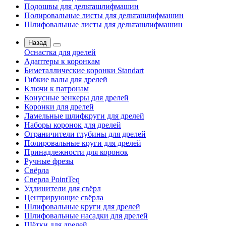
Подошвы для дельташлифмашин
Полировальные листы для дельташлифмашин
Шлифовальные листы для дельташлифмашин
Назад
Оснастка для дрелей
Адаптеры к коронкам
Биметаллические коронки Standart
Гибкие валы для дрелей
Ключи к патронам
Конусные зенкеры для дрелей
Коронки для дрелей
Ламельные шлифкруги для дрелей
Наборы коронок для дрелей
Ограничители глубины для дрелей
Полировальные круги для дрелей
Принадлежности для коронок
Ручные фрезы
Свёрла
Сверла PointTeq
Удлинители для свёрл
Центрирующие свёрла
Шлифовальные круги для дрелей
Шлифовальные насадки для дрелей
Щётки для дрелей