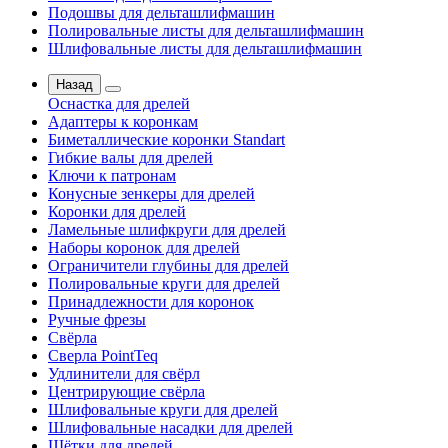
Подошвы для дельташлифмашин
Полировальные листы для дельташлифмашин
Шлифовальные листы для дельташлифмашин
Назад
Оснастка для дрелей
Адаптеры к коронкам
Биметаллические коронки Standart
Гибкие валы для дрелей
Ключи к патронам
Конусные зенкеры для дрелей
Коронки для дрелей
Ламельные шлифкруги для дрелей
Наборы коронок для дрелей
Ограничители глубины для дрелей
Полировальные круги для дрелей
Принадлежности для коронок
Ручные фрезы
Свёрла
Сверла PointTeq
Удлинители для свёрл
Центрирующие свёрла
Шлифовальные круги для дрелей
Шлифовальные насадки для дрелей
Щётки для дрелей