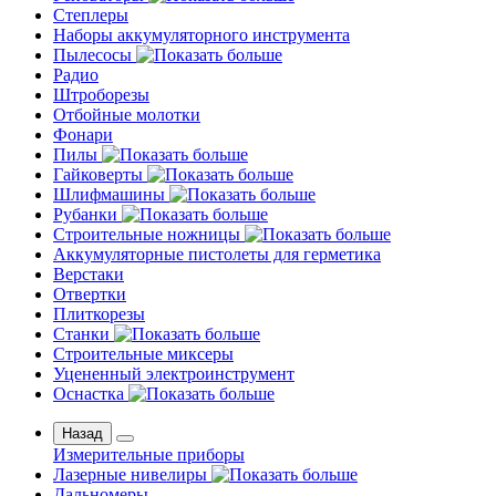
Степлеры
Наборы аккумуляторного инструмента
Пылесосы
Радио
Штроборезы
Отбойные молотки
Фонари
Пилы
Гайковерты
Шлифмашины
Рубанки
Строительные ножницы
Аккумуляторные пистолеты для герметика
Верстаки
Отвертки
Плиткорезы
Станки
Строительные миксеры
Уцененный электроинструмент
Оснастка
Назад
Измерительные приборы
Лазерные нивелиры
Дальномеры