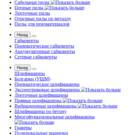
Сабельные пилы
Цепные пилы
Ленточные пилы
Отрезные пилы по металлу
Пилы для пеноматериалов
Назад
Гайковерты
Пневматические гайковерты
Аккумуляторные гайковерты
Сетевые гайковерты
Назад
Шлифмашины
Бoлгаpки (УШM)
Пневматические шлифмашины
Эксцентриковые шлифмашины
Ленточные шлифмашины
Прямые шлифмашины
Вибрационные шлифмашины
Шлифмашины по бетону
Многофункциональные шлифмашины
Граверы
Полировальные машинки