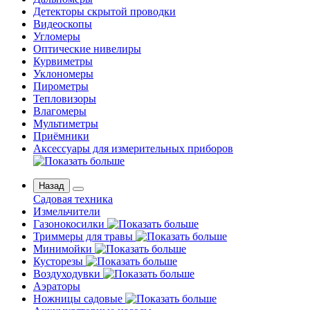
Детекторы скрытой проводки
Видеоскопы
Угломеры
Оптические нивелиры
Курвиметры
Уклономеры
Пирометры
Тепловизоры
Влагомеры
Мультиметры
Приёмники
Аксессуары для измерительных приборов
Назад
Садовая техника
Измельчители
Газонокосилки
Триммеры для травы
Минимойки
Кусторезы
Воздуходувки
Аэраторы
Ножницы садовые