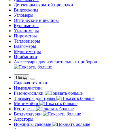
Детекторы скрытой проводки
Видеоскопы
Угломеры
Оптические нивелиры
Курвиметры
Уклономеры
Пирометры
Тепловизоры
Влагомеры
Мультиметры
Приёмники
Аксессуары для измерительных приборов
Назад
Садовая техника
Измельчители
Газонокосилки
Триммеры для травы
Минимойки
Кусторезы
Воздуходувки
Аэраторы
Ножницы садовые