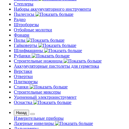
Степлеры
Наборы аккумуляторного инструмента
Пылесосы
Радио
Штроборезы
Отбойные молотки
Фонари
Пилы
Гайковерты
Шлифмашины
Рубанки
Строительные ножницы
Аккумуляторные пистолеты для герметика
Верстаки
Отвертки
Плиткорезы
Станки
Строительные миксеры
Уцененный электроинструмент
Оснастка
Назад
Измерительные приборы
Лазерные нивелиры
Дальномеры