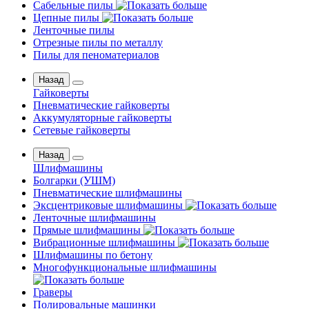
Сабельные пилы
Цепные пилы
Ленточные пилы
Отрезные пилы по металлу
Пилы для пеноматериалов
Назад
Гайковерты
Пневматические гайковерты
Аккумуляторные гайковерты
Сетевые гайковерты
Назад
Шлифмашины
Бoлгаpки (УШM)
Пневматические шлифмашины
Эксцентриковые шлифмашины
Ленточные шлифмашины
Прямые шлифмашины
Вибрационные шлифмашины
Шлифмашины по бетону
Многофункциональные шлифмашины
Граверы
Полировальные машинки