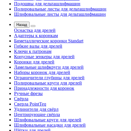
Подошвы для дельташлифмашин
Полировальные листы для дельташлифмашин
Шлифовальные листы для дельташлифмашин
Назад
Оснастка для дрелей
Адаптеры к коронкам
Биметаллические коронки Standart
Гибкие валы для дрелей
Ключи к патронам
Конусные зенкеры для дрелей
Коронки для дрелей
Ламельные шлифкруги для дрелей
Наборы коронок для дрелей
Ограничители глубины для дрелей
Полировальные круги для дрелей
Принадлежности для коронок
Ручные фрезы
Свёрла
Сверла PointTeq
Удлинители для свёрл
Центрирующие свёрла
Шлифовальные круги для дрелей
Шлифовальные насадки для дрелей
Щётки для дрелей