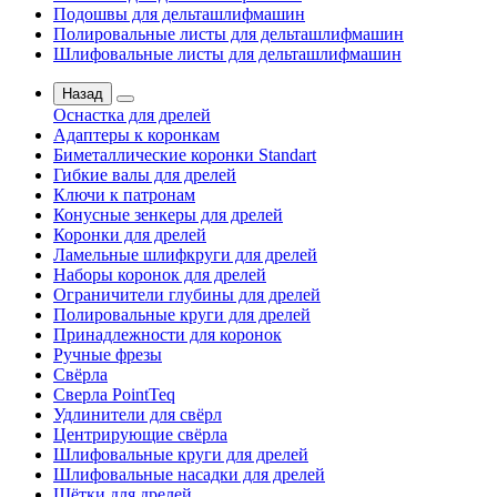
Подошвы для дельташлифмашин
Полировальные листы для дельташлифмашин
Шлифовальные листы для дельташлифмашин
Назад
Оснастка для дрелей
Адаптеры к коронкам
Биметаллические коронки Standart
Гибкие валы для дрелей
Ключи к патронам
Конусные зенкеры для дрелей
Коронки для дрелей
Ламельные шлифкруги для дрелей
Наборы коронок для дрелей
Ограничители глубины для дрелей
Полировальные круги для дрелей
Принадлежности для коронок
Ручные фрезы
Свёрла
Сверла PointTeq
Удлинители для свёрл
Центрирующие свёрла
Шлифовальные круги для дрелей
Шлифовальные насадки для дрелей
Щётки для дрелей