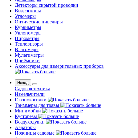
Детекторы скрытой проводки
Видеоскопы
Угломеры
Оптические нивелиры
Курвиметры
Уклономеры
Пирометры
Тепловизоры
Влагомеры
Мультиметры
Приёмники
Аксессуары для измерительных приборов
Назад
Садовая техника
Измельчители
Газонокосилки
Триммеры для травы
Минимойки
Кусторезы
Воздуходувки
Аэраторы
Ножницы садовые