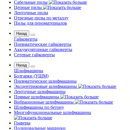
Сабельные пилы
Цепные пилы
Ленточные пилы
Отрезные пилы по металлу
Пилы для пеноматериалов
Назад
Гайковерты
Пневматические гайковерты
Аккумуляторные гайковерты
Сетевые гайковерты
Назад
Шлифмашины
Бoлгаpки (УШM)
Пневматические шлифмашины
Эксцентриковые шлифмашины
Ленточные шлифмашины
Прямые шлифмашины
Вибрационные шлифмашины
Шлифмашины по бетону
Многофункциональные шлифмашины
Граверы
Полировальные машинки