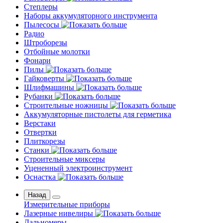
Степлеры
Наборы аккумуляторного инструмента
Пылесосы
Радио
Штроборезы
Отбойные молотки
Фонари
Пилы
Гайковерты
Шлифмашины
Рубанки
Строительные ножницы
Аккумуляторные пистолеты для герметика
Верстаки
Отвертки
Плиткорезы
Станки
Строительные миксеры
Уцененный электроинструмент
Оснастка
Назад
Измерительные приборы
Лазерные нивелиры
Дальномеры